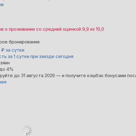
ов
ов
о проживании со средней оценкой
9,9
из
10,0
рое бронирование
0
₽
за сутки
ть за 1 сутки при заезде сегодня
зяин
 до 4%
руйте до 31 августа 2026 — и получите кэшбэк бонусами пос
нее