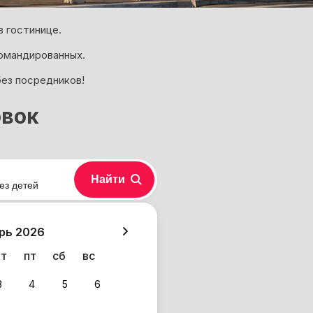
 гостинице.
омандированных.
без посредников!
овок
Найти
ез детей
хазия
рь 2026
чт
пт
сб
вс
3
4
5
6