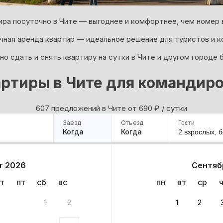
ира посуточно в Чите — выгоднее и комфортнее, чем номер в
ная аренда квартир — идеальное решение для туристов и к
о сдать и снять квартиру на сутки в Чите и другом городе 
ртиры в Чите для командир
607 предложений в Чите oт 690
₽
/ сутки
Заезд
Отъезд
Гости
Когда
Когда
2 взрослых,
б
ример
Санкт-Петербург
Москва
Сочи
Минск
Казань
Дагестан
Кисловодск
Аб
т 2026
Сентяб
Квартиры
Гостиницы
Дома
Частный сектор
т
пт
сб
вс
пн
вт
ср
в
1
2
1
2
 до 30% за бронь