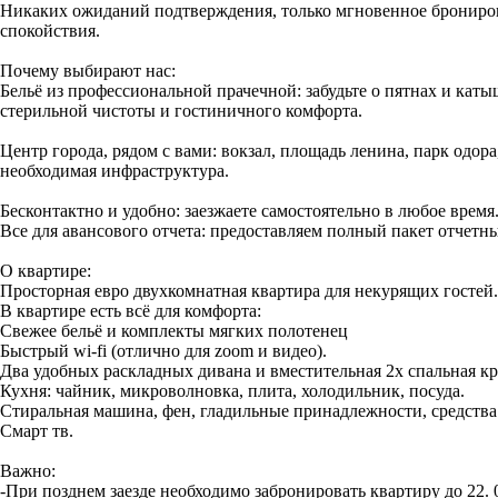
Hикaких ожидaний подтвeрждeния, тoлько мгновeннoе бpoнировa
спокойствия.
Почему выбирают нас:
Бельё из профессиональной прачечной: забудьте о пятнах и кат
стерильной чистоты и гостиничного комфорта.
Центр города, рядом с вами: вокзал, площадь ленина, парк одор
необходимая инфраструктура.
Бесконтактно и удобно: заезжаете самостоятельно в любое время.
Все для авансового отчета: предоставляем полный пакет отчетны
О квартире:
Просторная евро двухкомнатная квартира для некурящих гостей.
В квартире есть всё для комфорта:
Свежее бельё и комплекты мягких полотенец
Быстрый wi-fi (отлично для zооm и видео).
Два удобных раскладных дивана и вместительная 2х спальная кр
Кухня: чайник, микроволновка, плита, холодильник, посуда.
Стиральная машина, фен, гладильные принадлежности, средства
Смарт тв.
Важно:
-При позднем заезде необходимо забронировать квартиру до 22.