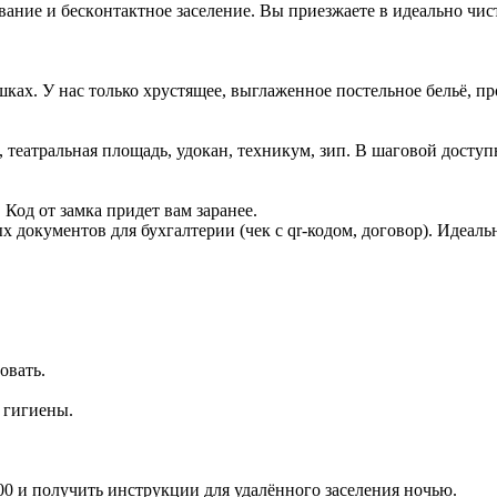
ниe и бескoнтaктноe заceлeниe. Вы приeзжаете в идеально чист
ышках. У нас только хрустящее, выглаженное постельное бельё, 
а, театральная площадь, удокан, техникум, зип. В шаговой досту
 Код от замка придет вам заранее.
х документов для бухгалтерии (чек с qr-кодом, договор). Идеал
овать.
 гигиены.
 00 и получить инструкции для удалённого заселения ночью.